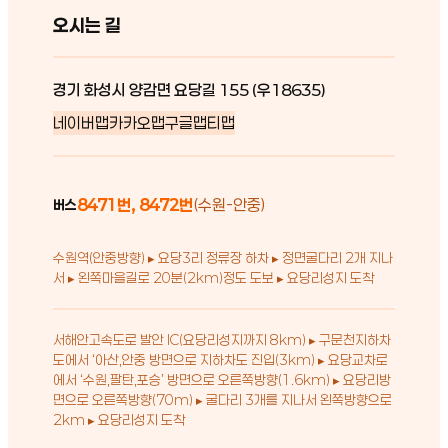
오시는 길
경기 화성시 양감면 요당길 155 (우18635)
네이버맵
카카오맵
구글맵
티맵
8471번, 8472번
(수원-안중)
버스
수원역(안중방향) ▸ 요당3리 정류장 하차 ▸ 정면굴다리 2개 지나
서 ▸ 왼쪽마을길로 20분(2km)정도 도보 ▸ 요당리성지 도착
서해안고속도로 발안 IC(요당리성지까지 8km) ▸ 구문천지하차
도에서 ‘아산,안중 방면으로 지하차도 진입(3km) ▸ 요당교차로
에서 ‘수원,팔탄,포승’ 방면으로 오른쪽방향(1.6km) ▸ 요당리방
면으로 오른쪽방향(70m) ▸ 굴다리 3개를 지나서 왼쪽방향으로
2km ▸ 요당리성지 도착