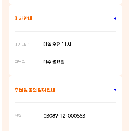
미사 안내
+
매일 오전 11시
미사시간
매주 월요일
휴무일
후원 및 봉헌 참여 안내
+
03087-12-000663
신협