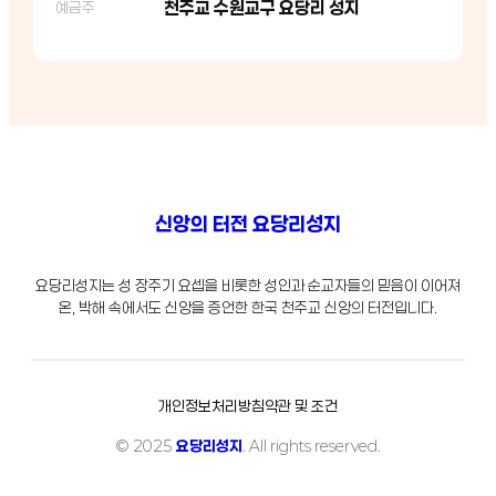
천주교 수원교구 요당리 성지
예금주
신앙의 터전 요당리성지
요당리성지는 성 장주기 요셉을 비롯한 성인과 순교자들의 믿음이 이어져
온, 박해 속에서도 신앙을 증언한 한국 천주교 신앙의 터전입니다.
개인정보처리방침
약관 및 조건
© 2025
요당리성지
. All rights reserved.