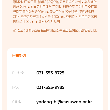
평택제천고속도로 청북IC (요당리성지까지 4.5km) ▸ 수원 발안
방향 2km ▸ 청북교차로에서 ‘고렴길’ 방면으로 고가차로 오른쪽
옆길로 들어와서(800m) ▸ 교차로에서 ‘오산,양감,고렴산업단
지’ 방면으로 오른쪽 1시방향(100m) ▸ 요당길 방면으로 왼쪽방
향으로 (1.8km) ▸ 요당리성지 도착
※ 참고 : 대형버스는 느린휴게소 좌측길로 들어오시면 안됩니다.
문의하기
031-353-9725
대표번호
031-353-9785
FAX
yodang-hl@casuwon.or.kr
이메일