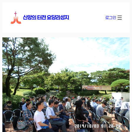
콘
텐
신앙의 터전 요당리성지
로그인
츠
로
바
로
가
기