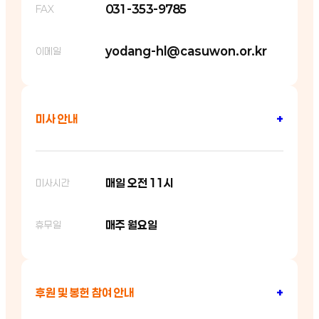
031-353-9785
FAX
yodang-hl@casuwon.or.kr
이메일
미사 안내
+
매일 오전 11시
미사시간
매주 월요일
휴무일
후원 및 봉헌 참여 안내
+