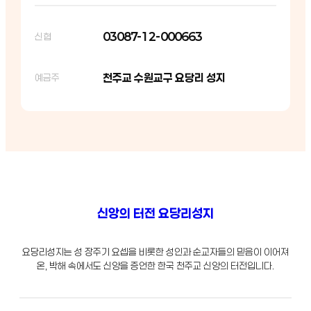
03087-12-000663
신협
천주교 수원교구 요당리 성지
예금주
신앙의 터전 요당리성지
요당리성지는 성 장주기 요셉을 비롯한 성인과 순교자들의 믿음이 이어져
온, 박해 속에서도 신앙을 증언한 한국 천주교 신앙의 터전입니다.