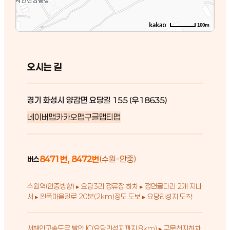
100m
오시는 길
경기 화성시 양감면 요당길 155 (우18635)
네이버맵
카카오맵
구글맵
티맵
8471번, 8472번
(수원-안중)
버스
수원역(안중방향) ▸ 요당3리 정류장 하차 ▸ 정면굴다리 2개 지나
서 ▸ 왼쪽마을길로 20분(2km)정도 도보 ▸ 요당리성지 도착
서해안고속도로 발안 IC(요당리성지까지 8km) ▸ 구문천지하차