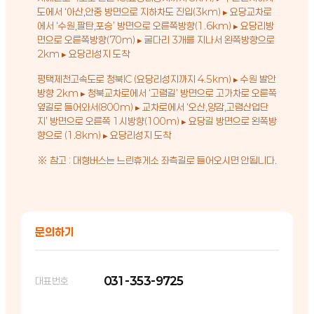
도에서 ‘아산,안중 방면으로 지하차도 진입(3km) ▸ 요당교차로
에서 ‘수원,팔탄,포승’ 방면으로 오른쪽방향(1.6km) ▸ 요당리방
면으로 오른쪽방향(70m) ▸ 굴다리 3개를 지나서 왼쪽방향으로
2km ▸ 요당리성지 도착
평택제천고속도로 청북IC (요당리성지까지 4.5km) ▸ 수원 발안
방향 2km ▸ 청북교차로에서 ‘고렴길’ 방면으로 고가차로 오른쪽
옆길로 들어와서(800m) ▸ 교차로에서 ‘오산,양감,고렴산업단
지’ 방면으로 오른쪽 1시방향(100m) ▸ 요당길 방면으로 왼쪽방
향으로 (1.8km) ▸ 요당리성지 도착
※ 참고 : 대형버스는 느린휴게소 좌측길로 들어오시면 안됩니다.
문의하기
031-353-9725
대표번호