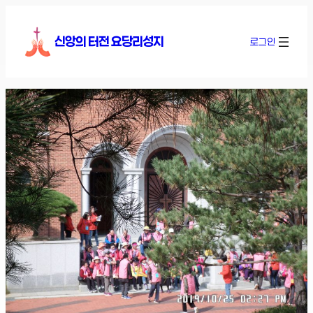
콘
텐
신앙의 터전 요당리성지
로그인
츠
로
바
로
가
기