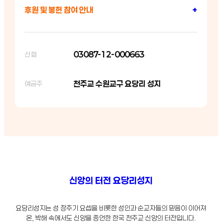
후원 및 봉헌 참여 안내
+
03087-12-000663
신협
천주교 수원교구 요당리 성지
예금주
신앙의 터전 요당리성지
요당리성지는 성 장주기 요셉을 비롯한 성인과 순교자들의 믿음이 이어져
온, 박해 속에서도 신앙을 증언한 한국 천주교 신앙의 터전입니다.