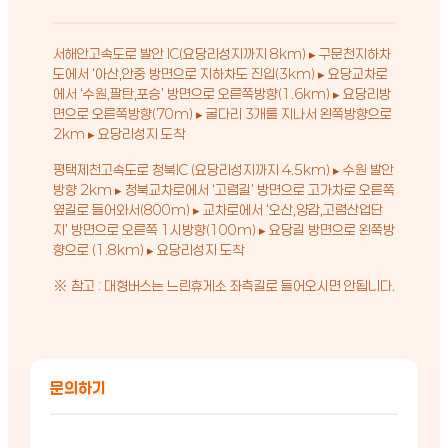
서해안고속도로 발안 IC(요당리성지까지 8km) ▸ 구문천지하차
도에서 ‘아산,안중 방면으로 지하차도 진입(3km) ▸ 요당교차로
에서 ‘수원,팔탄,포승’ 방면으로 오른쪽방향(1.6km) ▸ 요당리방
면으로 오른쪽방향(70m) ▸ 굴다리 3개를 지나서 왼쪽방향으로
2km ▸ 요당리성지 도착
평택제천고속도로 청북IC (요당리성지까지 4.5km) ▸ 수원 발안
방향 2km ▸ 청북교차로에서 ‘고렴길’ 방면으로 고가차로 오른쪽
옆길로 들어와서(800m) ▸ 교차로에서 ‘오산,양감,고렴산업단
지’ 방면으로 오른쪽 1시방향(100m) ▸ 요당길 방면으로 왼쪽방
향으로 (1.8km) ▸ 요당리성지 도착
※ 참고 : 대형버스는 느린휴게소 좌측길로 들어오시면 안됩니다.
문의하기