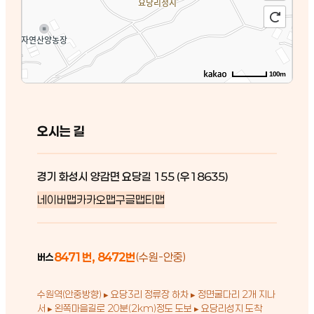
100m
오시는 길
경기 화성시 양감면 요당길 155 (우18635)
네이버맵
카카오맵
구글맵
티맵
8471번, 8472번
(수원-안중)
버스
수원역(안중방향) ▸ 요당3리 정류장 하차 ▸ 정면굴다리 2개 지나
서 ▸ 왼쪽마을길로 20분(2km)정도 도보 ▸ 요당리성지 도착