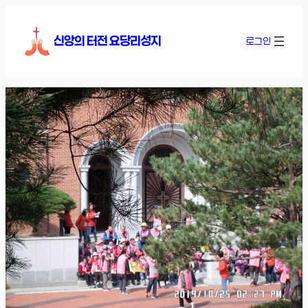
콘
텐
신앙의 터전 요당리성지
로그인
츠
로
바
로
가
기