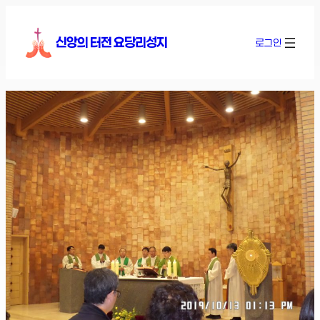
콘
텐
신앙의 터전 요당리성지
로그인
츠
로
바
로
가
기