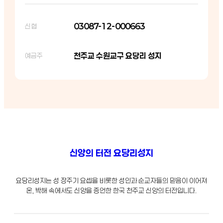
03087-12-000663
신협
천주교 수원교구 요당리 성지
예금주
신앙의 터전 요당리성지
요당리성지는 성 장주기 요셉을 비롯한 성인과 순교자들의 믿음이 이어져
온, 박해 속에서도 신앙을 증언한 한국 천주교 신앙의 터전입니다.