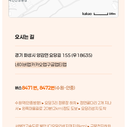
100m
오시는 길
경기 화성시 양감면 요당길 155 (우18635)
네이버맵
카카오맵
구글맵
티맵
8471번, 8472번
(수원-안중)
버스
수원역(안중방향) ▸ 요당3리 정류장 하차 ▸ 정면굴다리 2개 지나
서 ▸ 왼쪽마을길로 20분(2km)정도 도보 ▸ 요당리성지 도착
서해안고속도로 발안 IC(요당리성지까지 8km) ▸ 구문천지하차