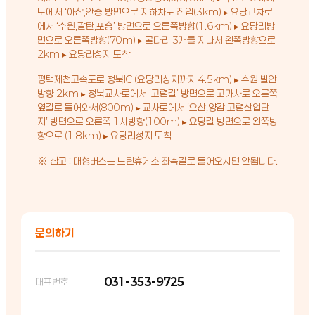
도에서 ‘아산,안중 방면으로 지하차도 진입(3km) ▸ 요당교차로
에서 ‘수원,팔탄,포승’ 방면으로 오른쪽방향(1.6km) ▸ 요당리방
면으로 오른쪽방향(70m) ▸ 굴다리 3개를 지나서 왼쪽방향으로
2km ▸ 요당리성지 도착
평택제천고속도로 청북IC (요당리성지까지 4.5km) ▸ 수원 발안
방향 2km ▸ 청북교차로에서 ‘고렴길’ 방면으로 고가차로 오른쪽
옆길로 들어와서(800m) ▸ 교차로에서 ‘오산,양감,고렴산업단
지’ 방면으로 오른쪽 1시방향(100m) ▸ 요당길 방면으로 왼쪽방
향으로 (1.8km) ▸ 요당리성지 도착
※ 참고 : 대형버스는 느린휴게소 좌측길로 들어오시면 안됩니다.
문의하기
031-353-9725
대표번호