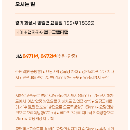
오시는 길
경기 화성시 양감면 요당길 155 (우18635)
네이버맵
카카오맵
구글맵
티맵
8471번, 8472번
(수원-안중)
버스
수원역(안중방향) ▸ 요당3리 정류장 하차 ▸ 정면굴다리 2개 지나
서 ▸ 왼쪽마을길로 20분(2km)정도 도보 ▸ 요당리성지 도착
서해안고속도로 발안 IC(요당리성지까지 8km) ▸ 구문천지하차
도에서 ‘아산,안중 방면으로 지하차도 진입(3km) ▸ 요당교차로
에서 ‘수원,팔탄,포승’ 방면으로 오른쪽방향(1.6km) ▸ 요당리방
면으로 오른쪽방향(70m) ▸ 굴다리 3개를 지나서 왼쪽방향으로
2km ▸ 요당리성지 도착
평택제천고속도로 청북IC (요당리성지까지 4.5km) ▸ 수원 발안