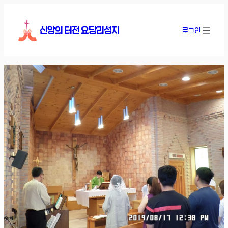
콘
텐
신앙의 터전 요당리성지
로그인
츠
로
바
로
가
기