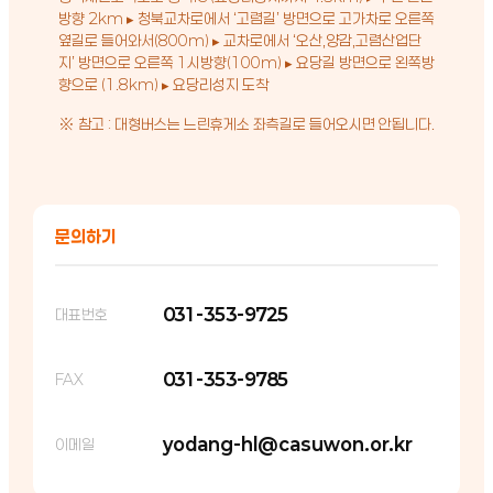
방향 2km ▸ 청북교차로에서 ‘고렴길’ 방면으로 고가차로 오른쪽
옆길로 들어와서(800m) ▸ 교차로에서 ‘오산,양감,고렴산업단
지’ 방면으로 오른쪽 1시방향(100m) ▸ 요당길 방면으로 왼쪽방
향으로 (1.8km) ▸ 요당리성지 도착
※ 참고 : 대형버스는 느린휴게소 좌측길로 들어오시면 안됩니다.
문의하기
031-353-9725
대표번호
031-353-9785
FAX
yodang-hl@casuwon.or.kr
이메일