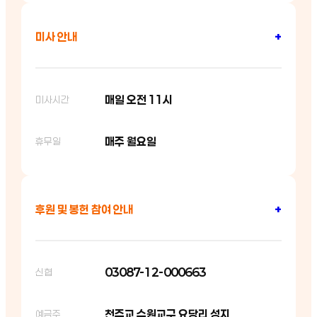
미사 안내
+
매일 오전 11시
미사시간
매주 월요일
휴무일
후원 및 봉헌 참여 안내
+
03087-12-000663
신협
천주교 수원교구 요당리 성지
예금주