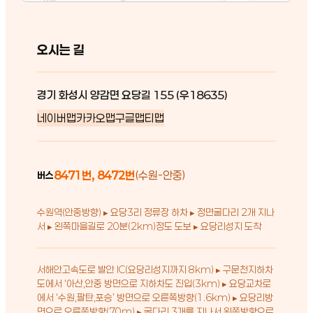
오시는 길
경기 화성시 양감면 요당길 155 (우18635)
네이버맵
카카오맵
구글맵
티맵
8471번, 8472번
(수원-안중)
버스
수원역(안중방향) ▸ 요당3리 정류장 하차 ▸ 정면굴다리 2개 지나
서 ▸ 왼쪽마을길로 20분(2km)정도 도보 ▸ 요당리성지 도착
서해안고속도로 발안 IC(요당리성지까지 8km) ▸ 구문천지하차
도에서 ‘아산,안중 방면으로 지하차도 진입(3km) ▸ 요당교차로
에서 ‘수원,팔탄,포승’ 방면으로 오른쪽방향(1.6km) ▸ 요당리방
면으로 오른쪽방향(70m) ▸ 굴다리 3개를 지나서 왼쪽방향으로