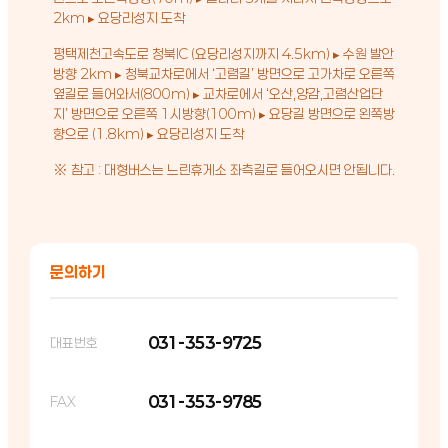
2km ▸ 요당리성지 도착
평택제천고속도로 청북IC (요당리성지까지 4.5km) ▸ 수원 발안
방향 2km ▸ 청북교차로에서 ‘고렴길’ 방면으로 고가차로 오른쪽
옆길로 들어와서(800m) ▸ 교차로에서 ‘오산,양감,고렴산업단
지’ 방면으로 오른쪽 1시방향(100m) ▸ 요당길 방면으로 왼쪽방
향으로 (1.8km) ▸ 요당리성지 도착
※ 참고 : 대형버스는 느린휴게소 좌측길로 들어오시면 안됩니다.
문의하기
031-353-9725
대표번호
031-353-9785
FAX