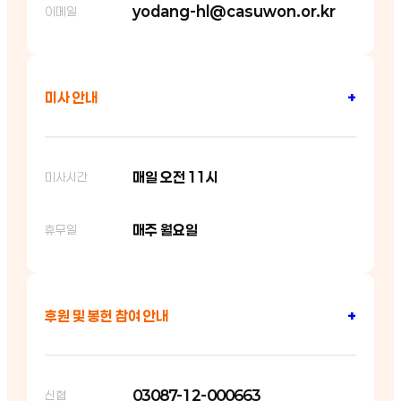
yodang-hl@casuwon.or.kr
이메일
미사 안내
+
매일 오전 11시
미사시간
매주 월요일
휴무일
후원 및 봉헌 참여 안내
+
03087-12-000663
신협