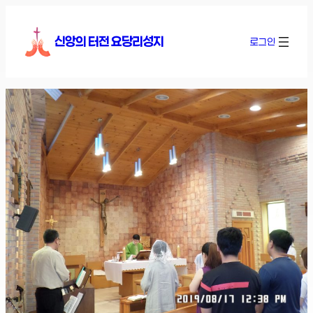
콘
텐
신앙의 터전 요당리성지
로그인
츠
로
바
로
가
기